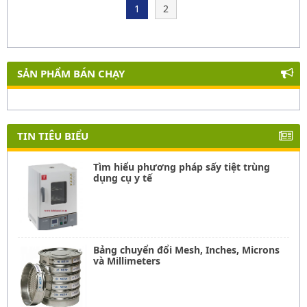
1
2
SẢN PHẨM BÁN CHẠY
TIN TIÊU BIỂU
Tìm hiểu phương pháp sấy tiệt trùng
dụng cụ y tế
Bảng chuyển đổi Mesh, Inches, Microns
và Millimeters