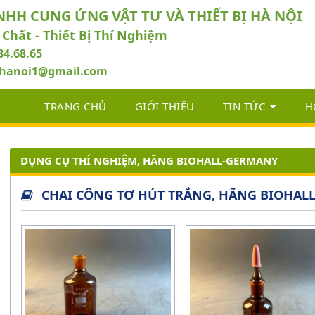
NHH CUNG ỨNG VẬT TƯ VÀ THIẾT BỊ HÀ NỘI
 Chất - Thiết Bị Thí Nghiệm
84.68.65
abhanoi1@gmail.com
TRANG CHỦ
GIỚI THIỆU
TIN TỨC
H
DỤNG CỤ THÍ NGHIỆM, HÃNG BIOHALL-GERMANY
CHAI CÔNG TƠ HÚT TRẮNG, HÃNG BIOHAL