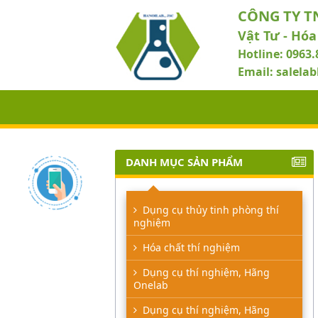
CÔNG TY T
Vật Tư - Hóa
Hotline: 0963.
Email: salel
DANH MỤC SẢN PHẨM
Dụng cụ thủy tinh phòng thí
nghiệm
Hóa chất thí nghiệm
Dụng cụ thí nghiệm, Hãng
Onelab
Dụng cụ thí nghiệm, Hãng