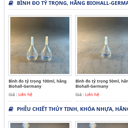
BÌNH ĐO TỶ TRỌNG, HÃNG BIOHALL-GERM
Bình đo tỷ trọng 100ml, hãng
Bình đo tỷ trọng 50ml, hã
Biohall-Germany
Biohall-Germany
Giá :
Liên hệ
Giá :
Liên hệ
PHỄU CHIẾT THỦY TINH, KHÓA NHỰA, HÃ