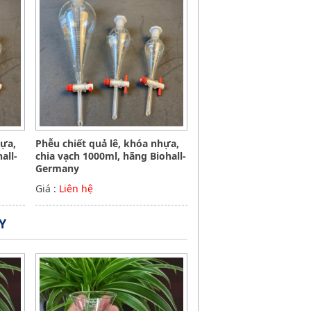
hựa,
Phễu chiết quả lê, khóa nhựa,
all-
chia vạch 1000ml, hãng Biohall-
Germany
Giá :
Liên hệ
Y