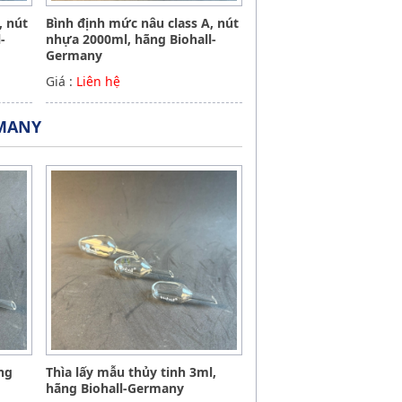
, nút
Bình định mức nâu class A, nút
-
nhựa 2000ml, hãng Biohall-
Germany
Giá :
Liên hệ
RMANY
ãng
Thìa lấy mẫu thủy tinh 3ml,
hãng Biohall-Germany