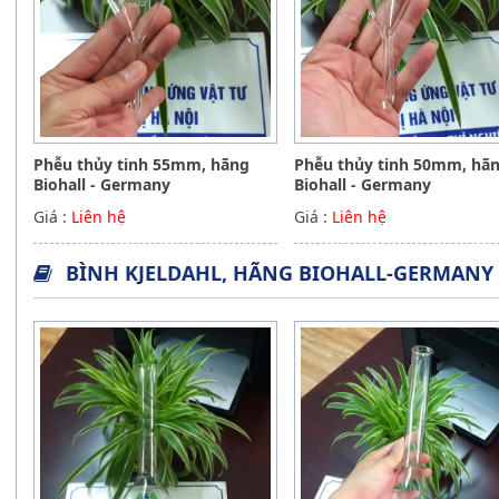
Phễu thủy tinh 55mm, hãng
Phễu thủy tinh 50mm, hã
Biohall - Germany
Biohall - Germany
Giá :
Liên hệ
Giá :
Liên hệ
BÌNH KJELDAHL, HÃNG BIOHALL-GERMANY