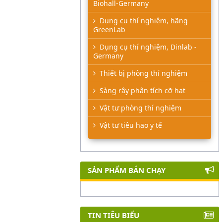
Biohall-Germany
Dụng cụ thí nghiệm, hãng
GreenLab
Dụng cụ thí nghiệm, Dinlab -
Germany
Thiết bị phòng thí nghiệm
Sàng rây phân tích cỡ hạt
Vật tư phòng thí nghiệm
Vật tư tiêu hao y tế
SẢN PHẨM BÁN CHẠY
TIN TIÊU BIỂU