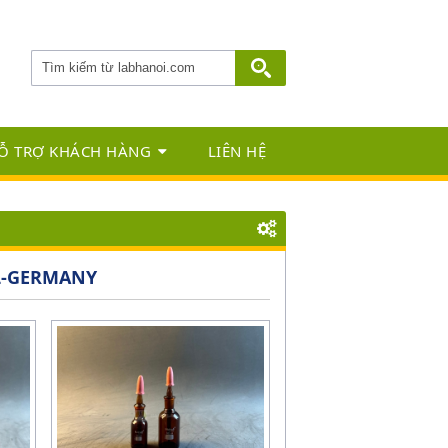
Ỗ TRỢ KHÁCH HÀNG
LIÊN HỆ
L-GERMANY