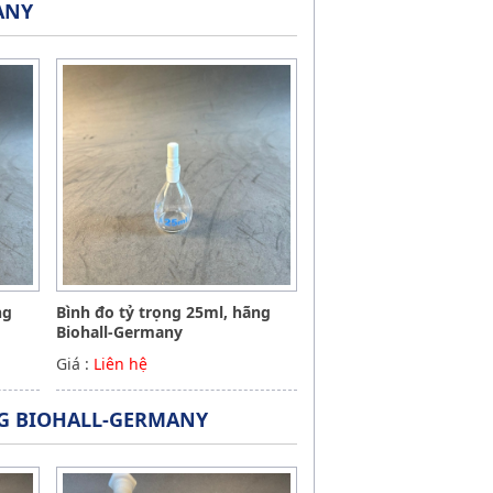
ANY
ng
Bình đo tỷ trọng 25ml, hãng
Biohall-Germany
Giá :
Liên hệ
NG BIOHALL-GERMANY