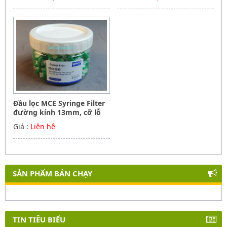
Đầu lọc MCE Syringe Filter
đường kính 13mm, cỡ lỗ
0.45um, ALWSCI C0001240
Giá :
Liên hệ
SẢN PHẨM BÁN CHẠY
TIN TIÊU BIỂU