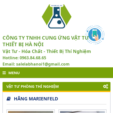
CÔNG TY TNHH CUNG ỨNG VẬT TƯ VÀ
THIẾT BỊ HÀ NỘI
Vật Tư - Hóa Chất - Thiết Bị Thí Nghiệm
Hotline: 0963.84.68.65
Email: salelabhanoi1@gmail.com
MENU
VẬT TƯ PHÒNG THÍ NGHIỆM
HÃNG MARIENFELD