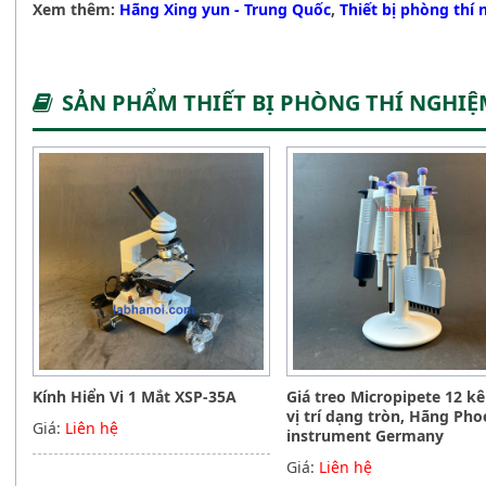
Xem thêm:
Hãng Xing yun - Trung Quốc
,
Thiết bị phòng thí
SẢN PHẨM THIẾT BỊ PHÒNG THÍ NGHI
Kính Hiển Vi 1 Mắt XSP-35A
Giá treo Micropipete 12 k
vị trí dạng tròn, Hãng Pho
Giá:
Liên hệ
instrument Germany
Giá:
Liên hệ