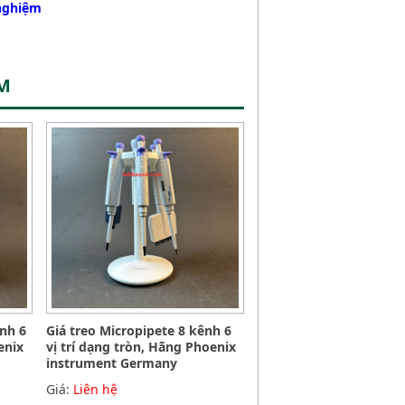
 nghiệm
ỆM
ênh 6
Giá treo Micropipete 8 kênh 6
enix
vị trí dạng tròn, Hãng Phoenix
instrument Germany
Giá:
Liên hệ