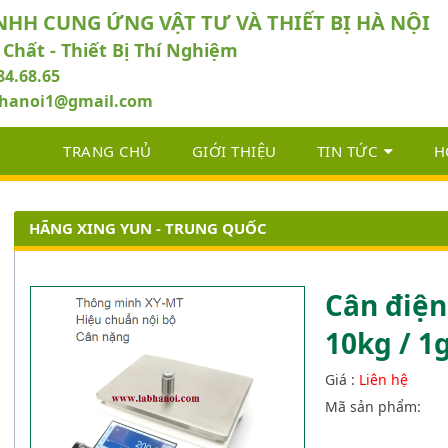
NHH CUNG ỨNG VẬT TƯ VÀ THIẾT BỊ HÀ NỘI
 Chất - Thiết Bị Thí Nghiệm
84.68.65
abhanoi1@gmail.com
TRANG CHỦ
GIỚI THIỆU
TIN TỨC
H
HÃNG XING YUN - TRUNG QUỐC
Cân điện
10kg / 
Giá :
Liên hệ
Mã sản phẩm: