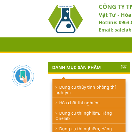
CÔNG TY T
Vật Tư - Hóa
Hotline: 0963.
Email: salel
DANH MỤC SẢN PHẨM
Dụng cụ thủy tinh phòng thí
nghiệm
Hóa chất thí nghiệm
Dụng cụ thí nghiệm, Hãng
Onelab
Dụng cụ thí nghiệm, Hãng