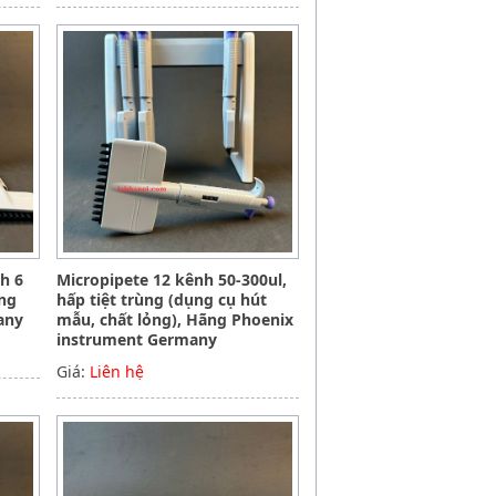
nh 6
Micropipete 12 kênh 50-300ul,
ãng
hấp tiệt trùng (dụng cụ hút
any
mẫu, chất lỏng), Hãng Phoenix
instrument Germany
Giá:
Liên hệ