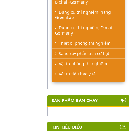
Biohall-Germany
Dụng cụ thí nghiệm, hãng
GreenLab
Dụng cụ thí nghiệm, Dinlab -
Germany
Thiết bị phòng thí nghiệm
Sàng rây phân tích cỡ hạt
Vật tư phòng thí nghiệm
Vật tư tiêu hao y tế
SẢN PHẨM BÁN CHẠY
TIN TIÊU BIỂU