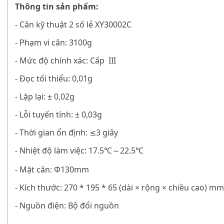
Thông tin sản phẩm:
-
Cân kỹ thuật 2 số lẻ XY30002C
- Phạm vi cân: 3100g
- Mức độ chính xác:
Cấp
III
- Đọc tối thiểu: 0,01g
- Lặp lại: ± 0,02g
- Lỗi tuyến tính: ± 0,03g
- Thời gian ổn định: ≤3
giây
- Nhiệt độ làm việc: 17.5
22.5
℃
℃
～
- Mặt cân: Ф130mm
- Kích thước: 270 * 195 * 65
(dài
×
rộng
×
chiều cao)
mm
- Nguồn điện: Bộ đổi nguồn