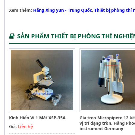
Xem thêm:
Hãng Xing yun - Trung Quốc
,
Thiết bị phòng thí
SẢN PHẨM THIẾT BỊ PHÒNG THÍ NGHI
Kính Hiển Vi 1 Mắt XSP-35A
Giá treo Micropipete 12 k
vị trí dạng tròn, Hãng Pho
Giá:
Liên hệ
instrument Germany