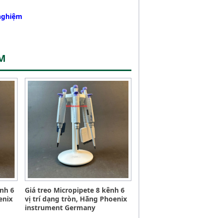
 nghiệm
ỆM
ênh 6
Giá treo Micropipete 8 kênh 6
enix
vị trí dạng tròn, Hãng Phoenix
instrument Germany