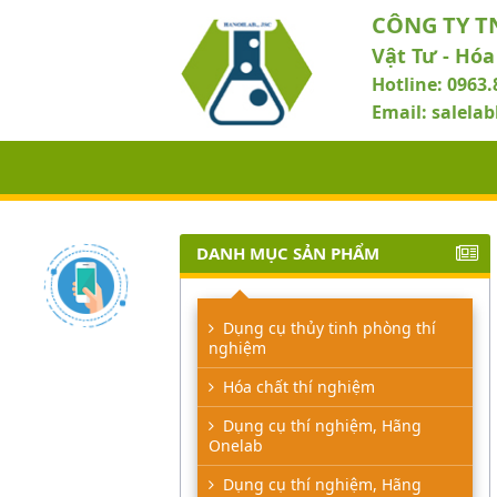
CÔNG TY T
Vật Tư - Hóa
Hotline: 0963.
Email: salel
DANH MỤC SẢN PHẨM
Dụng cụ thủy tinh phòng thí
nghiệm
Hóa chất thí nghiệm
Dụng cụ thí nghiệm, Hãng
Onelab
Dụng cụ thí nghiệm, Hãng