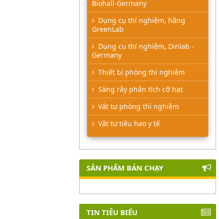
Biohall-Germany
Dụng cụ thí nghiệm, hãng
GreenLab
Dụng cụ thí nghiệm, Dinlab -
Germany
Thiết bị phòng thí nghiệm
Sàng rây phân tích cỡ hạt
Vật tư phòng thí nghiệm
Vật tư tiêu hao y tế
SẢN PHẨM BÁN CHẠY
TIN TIÊU BIỂU