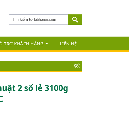
Ỗ TRỢ KHÁCH HÀNG
LIÊN HỆ
huật 2 số lẻ 3100g
C