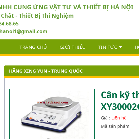
NHH CUNG ỨNG VẬT TƯ VÀ THIẾT BỊ HÀ NỘI
 Chất - Thiết Bị Thí Nghiệm
84.68.65
abhanoi1@gmail.com
TRANG CHỦ
GIỚI THIỆU
TIN TỨC
H
HÃNG XING YUN - TRUNG QUỐC
Cân kỹ t
XY30002
Giá :
Liên hệ
Mã sản phẩm: