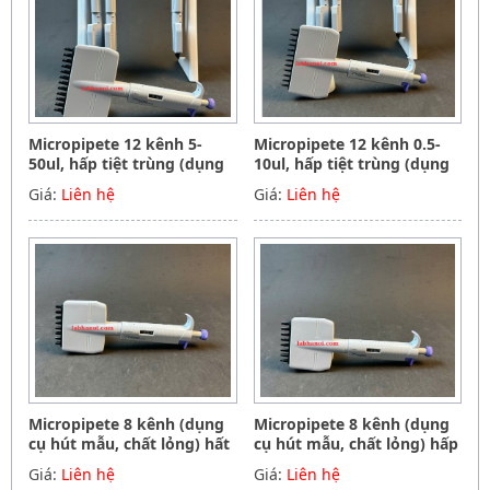
Micropipete 12 kênh 5-
Micropipete 12 kênh 0.5-
50ul, hấp tiệt trùng (dụng
10ul, hấp tiệt trùng (dụng
cụ hút mẫu, chất lỏng),
cụ hút mẫu, chất lỏng),
Giá:
Liên hệ
Giá:
Liên hệ
Hãng Phoenix instrument
Hãng Phoenix instrument
Germany
Germany
Micropipete 8 kênh (dụng
Micropipete 8 kênh (dụng
cụ hút mẫu, chất lỏng) hất
cụ hút mẫu, chất lỏng) hấp
tiệt trùng 50-300ul, Hãng
tiệt trùng 5-50ul, Hãng
Giá:
Liên hệ
Giá:
Liên hệ
Phoenix instrument
Phoenix instrument