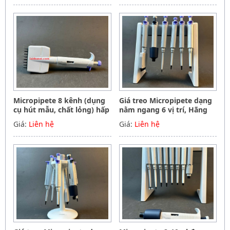
Germany
Germany
Micropipete 8 kênh (dụng
Giá treo Micropipete dạng
cụ hút mẫu, chất lỏng) hấp
nằm ngang 6 vị trí, Hãng
tiệt trùng 0.5-10ul, Hãng
Phoenix instrument
Giá:
Liên hệ
Giá:
Liên hệ
Phoenix instrument
Germany
Germany