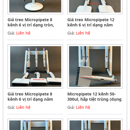
Giá treo Micropipete 8
Giá treo Micropipete 12
kênh 6 vị trí dạng tròn,
kênh 6 vị trí dạng nằm
Hãng Phoenix instrument
ngang, Hãng Phoenix
Giá:
Liên hệ
Giá:
Liên hệ
Germany
instrument Germany
Giá treo Micropipete 8
Micropipete 12 kênh 50-
kênh 6 vị trí dạng nằm
300ul, hấp tiệt trùng (dụng
ngang, Hãng Phoenix
cụ hút mẫu, chất lỏng),
Giá:
Liên hệ
Giá:
Liên hệ
instrument Germany
Hãng Phoenix instrument
Germany