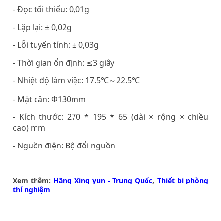
- Đọc tối thiểu: 0,01g
- Lặp lại: ± 0,02g
- Lỗi tuyến tính: ± 0,03g
- Thời gian ổn định: ≤3
giây
- Nhiệt độ làm việc: 17.5
22.5
℃
℃
～
- Mặt cân: Ф130mm
- Kích thước: 270 * 195 * 65
(dài
×
rộng
×
chiều
cao)
mm
- Nguồn điện: Bộ đổi nguồn
Xem thêm:
Hãng Xing yun - Trung Quốc
,
Thiết bị phòng
thí nghiệm