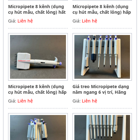
Micropipete 8 kênh (dụng
Micropipete 8 kênh (dụng
cụ hút mẫu, chất lỏng) hất
cụ hút mẫu, chất lỏng) hấp
tiệt trùng 50-300ul, Hãng
tiệt trùng 5-50ul, Hãng
Giá:
Liên hệ
Giá:
Liên hệ
Phoenix instrument
Phoenix instrument
Germany
Germany
Micropipete 8 kênh (dụng
Giá treo Micropipete dạng
cụ hút mẫu, chất lỏng) hấp
nằm ngang 6 vị trí, Hãng
tiệt trùng 0.5-10ul, Hãng
Phoenix instrument
Giá:
Liên hệ
Giá:
Liên hệ
Phoenix instrument
Germany
Germany