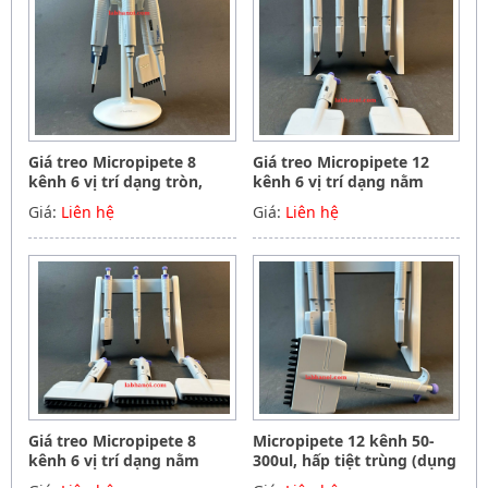
Giá treo Micropipete 8
Giá treo Micropipete 12
kênh 6 vị trí dạng tròn,
kênh 6 vị trí dạng nằm
Hãng Phoenix instrument
ngang, Hãng Phoenix
Giá:
Liên hệ
Giá:
Liên hệ
Germany
instrument Germany
Giá treo Micropipete 8
Micropipete 12 kênh 50-
kênh 6 vị trí dạng nằm
300ul, hấp tiệt trùng (dụng
ngang, Hãng Phoenix
cụ hút mẫu, chất lỏng),