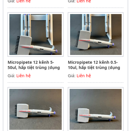
Giá:
Liên hệ
Giá:
Liên hệ
instrument Germany
Hãng Phoenix instrument
Germany
Micropipete 12 kênh 5-
Micropipete 12 kênh 0.5-
50ul, hấp tiệt trùng (dụng
10ul, hấp tiệt trùng (dụng
cụ hút mẫu, chất lỏng),
cụ hút mẫu, chất lỏng),
Giá:
Liên hệ
Giá:
Liên hệ
Hãng Phoenix instrument
Hãng Phoenix instrument
Germany
Germany