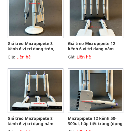
Giá treo Micropipete 8
Giá treo Micropipete 12
kênh 6 vị trí dạng tròn,
kênh 6 vị trí dạng nằm
Hãng Phoenix instrument
ngang, Hãng Phoenix
Giá:
Liên hệ
Giá:
Liên hệ
Germany
instrument Germany
Giá treo Micropipete 8
Micropipete 12 kênh 50-
kênh 6 vị trí dạng nằm
300ul, hấp tiệt trùng (dụng
ngang, Hãng Phoenix
cụ hút mẫu, chất lỏng),