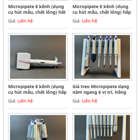
Micropipete 8 kênh (dụng
Micropipete 8 kênh (dụng
cụ hút mẫu, chất lỏng) hất
cụ hút mẫu, chất lỏng) hấp
tiệt trùng 50-300ul, Hãng
tiệt trùng 5-50ul, Hãng
Giá:
Liên hệ
Giá:
Liên hệ
Phoenix instrument
Phoenix instrument
Germany
Germany
Micropipete 8 kênh (dụng
Giá treo Micropipete dạng
cụ hút mẫu, chất lỏng) hấp
nằm ngang 6 vị trí, Hãng
tiệt trùng 0.5-10ul, Hãng
Phoenix instrument
Giá:
Liên hệ
Giá:
Liên hệ
Phoenix instrument
Germany
Germany