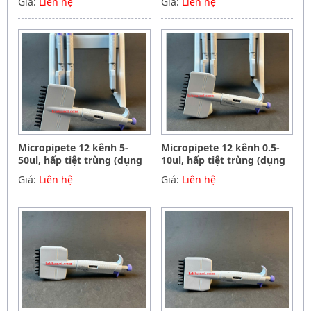
Giá:
Liên hệ
Giá:
Liên hệ
instrument Germany
Hãng Phoenix instrument
Germany
Micropipete 12 kênh 5-
Micropipete 12 kênh 0.5-
50ul, hấp tiệt trùng (dụng
10ul, hấp tiệt trùng (dụng
cụ hút mẫu, chất lỏng),
cụ hút mẫu, chất lỏng),
Giá:
Liên hệ
Giá:
Liên hệ
Hãng Phoenix instrument
Hãng Phoenix instrument
Germany
Germany