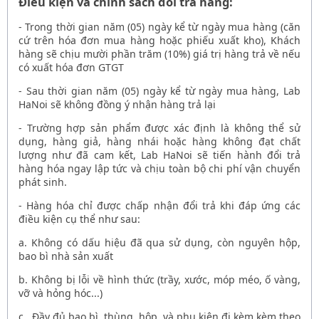
Điều kiện và chính sách đổi trả hàng:
- Trong thời gian năm (05) ngày kể từ ngày mua hàng (căn
cứ trên hóa đơn mua hàng hoặc phiếu xuất kho), Khách
hàng sẽ chịu mười phần trăm (10%) giá trị hàng trả về nếu
có xuất hóa đơn GTGT
- Sau thời gian năm (05) ngày kể từ ngày mua hàng, Lab
HaNoi sẽ không đồng ý nhận hàng trả lại
- Trường hợp sản phẩm được xác định là không thể sử
dụng, hàng giả, hàng nhái hoặc hàng không đạt chất
lượng như đã cam kết, Lab HaNoi sẽ tiến hành đổi trả
hàng hóa ngay lập tức và chịu toàn bộ chi phí vận chuyển
phát sinh.
- Hàng hóa chỉ được chấp nhận đổi trả khi đáp ứng các
điều kiện cụ thể như sau:
a. Không có dấu hiệu đã qua sử dụng, còn nguyên hộp,
bao bì nhà sản xuất
b. ​​​​​​Không bị lỗi về hình thức (trầy, xước, móp méo, ố vàng,
vỡ và hỏng hóc...)
c. Đầy đủ bao bì, thùng, hộp, và phụ kiện đi kèm kèm theo