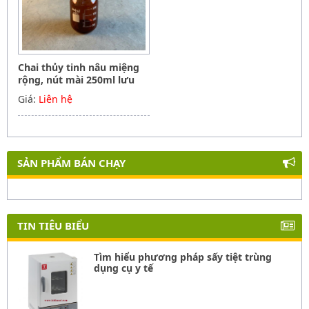
Chai thủy tinh nâu miệng
rộng, nút mài 250ml lưu
mẫu, hóa chất, Biohall-
Giá:
Liên hệ
Germany
SẢN PHẨM BÁN CHẠY
TIN TIÊU BIỂU
Tìm hiểu phương pháp sấy tiệt trùng
dụng cụ y tế