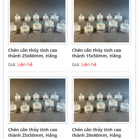
Chén cân thủy tinh cao
Chén cân thủy tinh cao
thành 25x60mm, Hãng
thành 15x50mm, Hãng
Biohall-Germany
Biohall-Germany
Giá:
Liên hệ
Giá:
Liên hệ
Chén cân thủy tinh cao
Chén cân thủy tinh cao
thành 25x50mm, Hãng
thành 20x40mm, Hãng