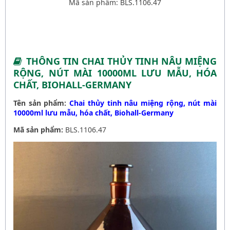
Mã sản phẩm: BLS.1106.47
THÔNG TIN CHAI THỦY TINH NÂU MIỆNG
RỘNG, NÚT MÀI 10000ML LƯU MẪU, HÓA
CHẤT, BIOHALL-GERMANY
Tên sản phẩm:
Chai thủy tinh nâu miệng rộng, nút mài
10000ml lưu mẫu, hóa chất, Biohall-Germany
Mã sản phẩm:
BLS.1106.47