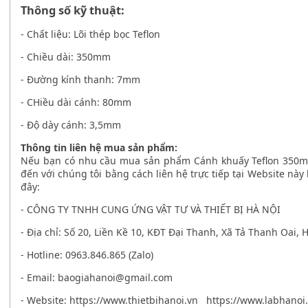
Thông số kỹ thuật:
- Chất liệu: Lõi thép bọc Teflon
- Chiều dài: 350mm
- Đường kính thanh: 7mm
- CHiều dài cánh: 80mm
- Độ dày cánh: 3,5mm
Thông tin liên hệ mua sản phẩm:
Nếu bạn có nhu cầu mua sản phẩm
Cánh khuấy Teflon 350
đến với chúng tôi bằng cách liên hệ trực tiếp tại Website nà
đây:
- CÔNG TY TNHH CUNG ỨNG VẬT TƯ VÀ THIẾT BỊ HÀ NỘI
- Địa chỉ: Số 20, Liền Kề 10, KĐT Đại Thanh, Xã Tả Thanh Oai, 
- Hotline: 0963.846.865 (Zalo)
- Email: baogiahanoi@gmail.com
- Website: https://www.thietbihanoi.vn https://www.labha