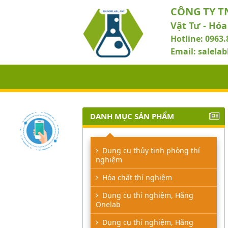
CÔNG TY T
Vật Tư - Hóa
Hotline: 0963.
Email: salel
DANH MỤC SẢN PHẨM
Dụng cụ thủy tinh phòng thí
nghiệm
Hóa chất thí nghiệm
Dụng cụ thí nghiệm, Hãng
Onelab
Dụng cụ thí nghiệm, Hãng