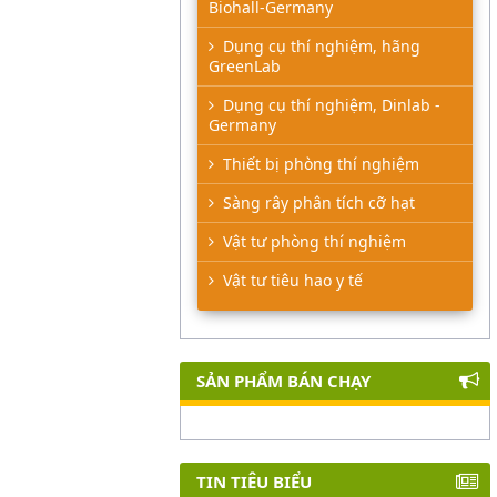
Biohall-Germany
Dụng cụ thí nghiệm, hãng
GreenLab
Dụng cụ thí nghiệm, Dinlab -
Germany
Thiết bị phòng thí nghiệm
Sàng rây phân tích cỡ hạt
Vật tư phòng thí nghiệm
Vật tư tiêu hao y tế
SẢN PHẨM BÁN CHẠY
TIN TIÊU BIỂU