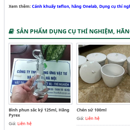
Xem thêm:
Cánh khuấy teflon, hãng Onelab
,
Dụng cụ thí n
SẢN PHẨM DỤNG CỤ THÍ NGHIỆM, HÃ
Bình phun sắc ký 125ml, Hãng
Chén sứ 100ml
Pyrex
Giá:
Liên hệ
Giá:
Liên hệ