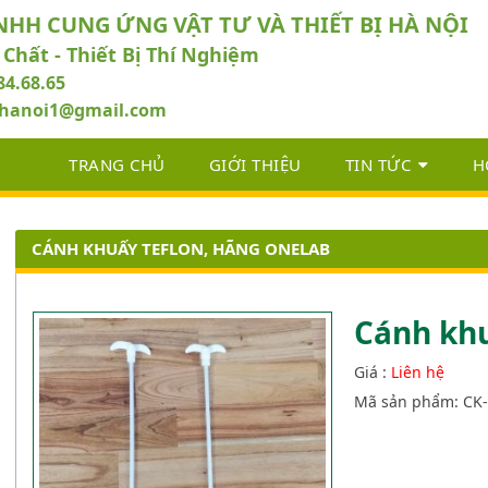
NHH CUNG ỨNG VẬT TƯ VÀ THIẾT BỊ HÀ NỘI
 Chất - Thiết Bị Thí Nghiệm
84.68.65
abhanoi1@gmail.com
TRANG CHỦ
GIỚI THIỆU
TIN TỨC
H
CÁNH KHUẤY TEFLON, HÃNG ONELAB
Cánh khu
Giá :
Liên hệ
Mã sản phẩm: CK