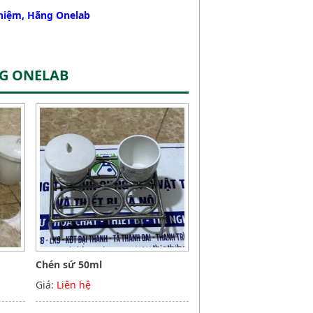
ghiệm, Hãng Onelab
NG ONELAB
Chén sứ 50ml
Giá:
Liên hệ