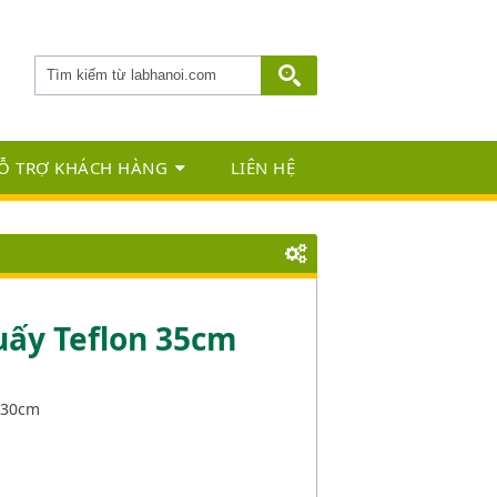
Ỗ TRỢ KHÁCH HÀNG
LIÊN HỆ
ấy Teflon 35cm
-30cm