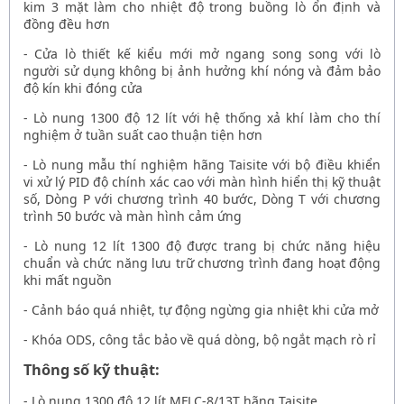
kim 3 mặt làm cho nhiệt độ trong buồng lò ổn định và
đồng đều hơn
- Cửa lò thiết kế kiểu mới mở ngang song song với lò
người sử dụng không bị ảnh hưởng khí nóng và đảm bảo
độ kín khi đóng cửa
-
Lò nung 1300 độ 12 lít
với hệ thống xả khí làm cho thí
nghiệm ở tuần suất cao thuận tiện hơn
-
Lò nung mẫu thí nghiệm hãng Taisite
với bộ điều khiển
vi xử lý PID độ chính xác cao với màn hình hiển thị kỹ thuật
số, Dòng P với chương trình 40 bước, Dòng T với chương
trình 50 bước và màn hình cảm ứng
-
Lò nung 12 lít 1300 độ
được trang bị chức năng hiệu
chuẩn và chức năng lưu trữ chương trình đang hoạt động
khi mất nguồn
- Cảnh báo quá nhiệt, tự động ngừng gia nhiệt khi cửa mở
- Khóa ODS, công tắc bảo về quá dòng, bộ ngắt mạch rò rỉ
Thông số kỹ thuật:
-
Lò nung 1300 độ 12 lít MFLC-8/13T hãng Taisite