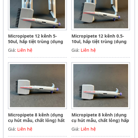
Micropipete 12 kênh 5-
Micropipete 12 kênh 0.5-
50ul, hấp tiệt trùng (dụng
10ul, hấp tiệt trùng (dụng
cụ hút mẫu, chất lỏng),
cụ hút mẫu, chất lỏng),
Giá:
Liên hệ
Giá:
Liên hệ
Hãng Phoenix instrument
Hãng Phoenix instrument
Germany
Germany
Micropipete 8 kênh (dụng
Micropipete 8 kênh (dụng
cụ hút mẫu, chất lỏng) hất
cụ hút mẫu, chất lỏng) hấp
tiệt trùng 50-300ul, Hãng
tiệt trùng 5-50ul, Hãng
Giá:
Liên hệ
Giá:
Liên hệ
Phoenix instrument
Phoenix instrument
Germany
Germany