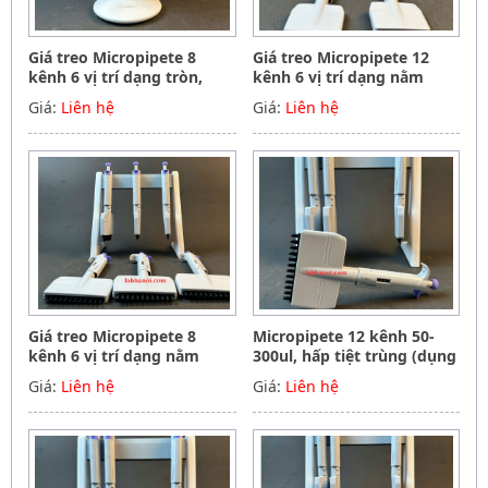
Giá treo Micropipete 8
Giá treo Micropipete 12
kênh 6 vị trí dạng tròn,
kênh 6 vị trí dạng nằm
Hãng Phoenix instrument
ngang, Hãng Phoenix
Giá:
Liên hệ
Giá:
Liên hệ
Germany
instrument Germany
Giá treo Micropipete 8
Micropipete 12 kênh 50-
kênh 6 vị trí dạng nằm
300ul, hấp tiệt trùng (dụng
ngang, Hãng Phoenix
cụ hút mẫu, chất lỏng),
Giá:
Liên hệ
Giá:
Liên hệ
instrument Germany
Hãng Phoenix instrument
Germany