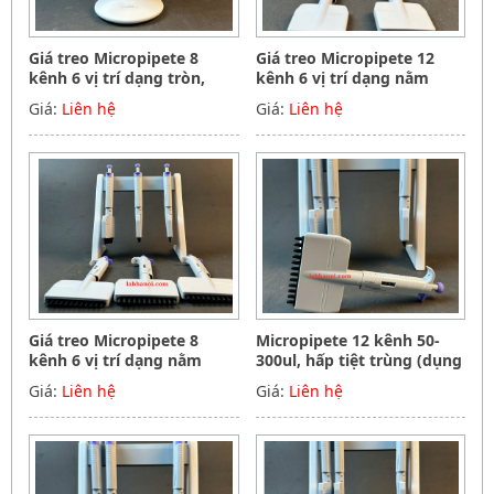
Giá treo Micropipete 8
Giá treo Micropipete 12
kênh 6 vị trí dạng tròn,
kênh 6 vị trí dạng nằm
Hãng Phoenix instrument
ngang, Hãng Phoenix
Giá:
Liên hệ
Giá:
Liên hệ
Germany
instrument Germany
Giá treo Micropipete 8
Micropipete 12 kênh 50-
kênh 6 vị trí dạng nằm
300ul, hấp tiệt trùng (dụng
ngang, Hãng Phoenix
cụ hút mẫu, chất lỏng),
Giá:
Liên hệ
Giá:
Liên hệ
instrument Germany
Hãng Phoenix instrument
Germany