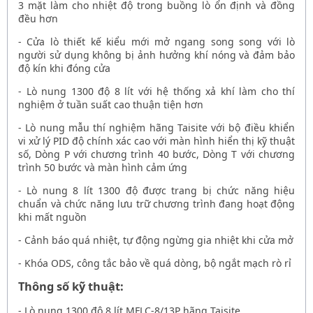
3 mặt làm cho nhiệt độ trong buồng lò ổn định và đồng
đều hơn
- Cửa lò thiết kế kiểu mới mở ngang song song với lò
người sử dụng không bị ảnh hưởng khí nóng và đảm bảo
độ kín khi đóng cửa
-
Lò nung 1300 độ 8 lít
với hệ thống xả khí làm cho thí
nghiệm ở tuần suất cao thuận tiện hơn
-
Lò nung mẫu thí nghiệm hãng Taisite
với bộ điều khiển
vi xử lý PID độ chính xác cao với màn hình hiển thị kỹ thuật
số, Dòng P với chương trình 40 bước, Dòng T với chương
trình 50 bước và màn hình cảm ứng
-
Lò nung 8 lít 1300 độ
được trang bị chức năng hiệu
chuẩn và chức năng lưu trữ chương trình đang hoạt động
khi mất nguồn
- Cảnh báo quá nhiệt, tự động ngừng gia nhiệt khi cửa mở
- Khóa ODS, công tắc bảo về quá dòng, bộ ngắt mạch rò rỉ
Thông số kỹ thuật:
-
Lò nung 1300 độ 8 lít MFLC-8/13P hãng Taisite