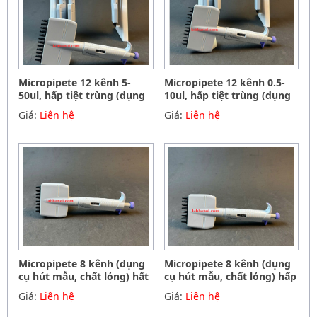
Micropipete 12 kênh 5-
Micropipete 12 kênh 0.5-
50ul, hấp tiệt trùng (dụng
10ul, hấp tiệt trùng (dụng
cụ hút mẫu, chất lỏng),
cụ hút mẫu, chất lỏng),
Giá:
Liên hệ
Giá:
Liên hệ
Hãng Phoenix instrument
Hãng Phoenix instrument
Germany
Germany
Micropipete 8 kênh (dụng
Micropipete 8 kênh (dụng
cụ hút mẫu, chất lỏng) hất
cụ hút mẫu, chất lỏng) hấp
tiệt trùng 50-300ul, Hãng
tiệt trùng 5-50ul, Hãng
Giá:
Liên hệ
Giá:
Liên hệ
Phoenix instrument
Phoenix instrument
Germany
Germany