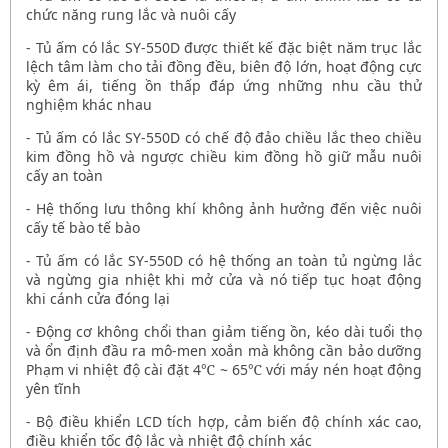
chức năng rung lắc và nuôi cấy
-
Tủ ấm có lắc SY-550D
được thiết kế đặc biệt năm trục lắc
lệch tâm làm cho tải đồng đều, biên độ lớn, hoạt động cực
kỳ êm ái, tiếng ồn thấp đáp ứng những nhu cầu thử
nghiệm khác nhau
-
Tủ ấm có lắc SY-550D
có chế độ đảo chiều lắc theo chiều
kim đồng hồ và ngược chiều kim đồng hồ giữ mẫu nuôi
cấy an toàn
- Hệ thống lưu thông khí không ảnh hưởng đến việc nuôi
cấy tế bào tế bào
-
Tủ ấm có lắc SY-550D
có hệ thống an toàn tủ ngừng lắc
và ngừng gia nhiệt khi mở cửa và nó tiếp tục hoạt động
khi cánh cửa đóng lại
- Động cơ không chổi than giảm tiếng ồn, kéo dài tuổi thọ
và ổn định đầu ra mô-men xoắn mà không cần bảo dưỡng
Phạm vi nhiệt độ cài đặt 4
℃
~ 65
℃
với máy nén hoạt động
yên tĩnh
- Bộ điều khiển LCD tích hợp, cảm biến độ chính xác cao,
điều khiển tốc độ lắc và nhiệt độ chính xác