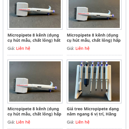
Micropipete 8 kênh (dụng
Micropipete 8 kênh (dụng
cụ hút mẫu, chất lỏng) hất
cụ hút mẫu, chất lỏng) hấp
tiệt trùng 50-300ul, Hãng
tiệt trùng 5-50ul, Hãng
Giá:
Liên hệ
Giá:
Liên hệ
Phoenix instrument
Phoenix instrument
Germany
Germany
Micropipete 8 kênh (dụng
Giá treo Micropipete dạng
cụ hút mẫu, chất lỏng) hấp
nằm ngang 6 vị trí, Hãng
tiệt trùng 0.5-10ul, Hãng
Phoenix instrument
Giá:
Liên hệ
Giá:
Liên hệ
Phoenix instrument
Germany