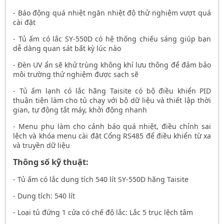
- Báo động quá nhiệt ngăn nhiệt độ thử nghiệm vượt quá
cài đặt
-
Tủ ấm có lắc SY-550D
có hệ thống chiếu sáng giúp bạn
dễ dàng quan sát bất kỳ lúc nào
- Đèn UV ẩn sẽ khử trùng không khí lưu thông để đảm bảo
môi trường thử nghiệm được sạch sẽ
-
Tủ ấm lạnh có lắc hãng Taisite
có bộ điều khiển PID
thuận tiện làm cho tủ chạy với bộ dữ liệu và thiết lập thời
gian, tự động tắt máy, khởi động nhanh
- Menu phụ làm cho cảnh báo quá nhiệt, điều chỉnh sai
lệch và khóa menu cài đặt Cổng RS485 để điều khiển từ xa
và truyền dữ liệu
Thông số kỹ thuật:
-
Tủ ấm có lắc dung tích 540 lít SY-550D hãng Taisite
- Dung tích: 540 lít
- Loại tủ đứng 1 cửa có chế độ lắc: Lắc 5 trục lệch tâm