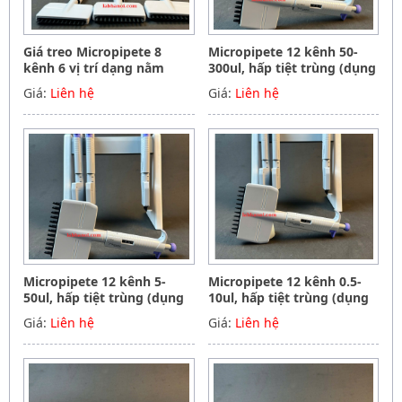
Giá treo Micropipete 8
Micropipete 12 kênh 50-
kênh 6 vị trí dạng nằm
300ul, hấp tiệt trùng (dụng
ngang, Hãng Phoenix
cụ hút mẫu, chất lỏng),
Giá:
Liên hệ
Giá:
Liên hệ
instrument Germany
Hãng Phoenix instrument
Germany
Micropipete 12 kênh 5-
Micropipete 12 kênh 0.5-
50ul, hấp tiệt trùng (dụng
10ul, hấp tiệt trùng (dụng
cụ hút mẫu, chất lỏng),
cụ hút mẫu, chất lỏng),
Giá:
Liên hệ
Giá:
Liên hệ
Hãng Phoenix instrument
Hãng Phoenix instrument
Germany
Germany