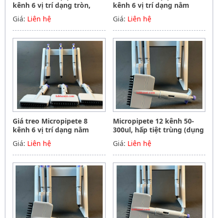
kênh 6 vị trí dạng tròn,
kênh 6 vị trí dạng nằm
Hãng Phoenix instrument
ngang, Hãng Phoenix
Giá:
Liên hệ
Giá:
Liên hệ
Germany
instrument Germany
Giá treo Micropipete 8
Micropipete 12 kênh 50-
kênh 6 vị trí dạng nằm
300ul, hấp tiệt trùng (dụng
ngang, Hãng Phoenix
cụ hút mẫu, chất lỏng),
Giá:
Liên hệ
Giá:
Liên hệ
instrument Germany
Hãng Phoenix instrument
Germany