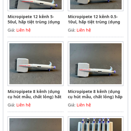
Micropipete 12 kênh 5-
Micropipete 12 kênh 0.5-
50ul, hấp tiệt trùng (dụng
10ul, hấp tiệt trùng (dụng
cụ hút mẫu, chất lỏng),
cụ hút mẫu, chất lỏng),
Giá:
Liên hệ
Giá:
Liên hệ
Hãng Phoenix instrument
Hãng Phoenix instrument
Germany
Germany
Micropipete 8 kênh (dụng
Micropipete 8 kênh (dụng
cụ hút mẫu, chất lỏng) hất
cụ hút mẫu, chất lỏng) hấp
tiệt trùng 50-300ul, Hãng
tiệt trùng 5-50ul, Hãng
Giá:
Liên hệ
Giá:
Liên hệ
Phoenix instrument
Phoenix instrument
Germany
Germany