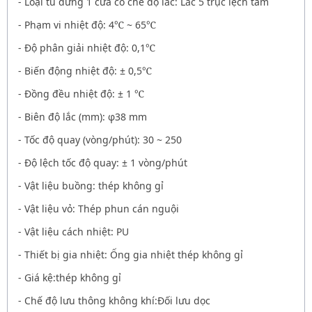
- Loại tủ đứng 1 cửa có chế độ lắc: Lắc 5 trục lệch tâm
- Phạm vi nhiệt độ: 4
℃
~ 65
℃
- Độ phân giải nhiệt độ: 0,1
℃
- Biến động nhiệt độ: ± 0,5
℃
- Đồng đều nhiệt độ: ± 1
℃
- Biên độ lắc (mm): φ38 mm
- Tốc độ quay (vòng/phút): 30 ~ 250
- Độ lệch tốc độ quay: ± 1 vòng/phút
- Vật liệu buồng: thép không gỉ
- Vật liệu vỏ: Thép phun cán nguội
- Vật liệu cách nhiệt: PU
- Thiết bị gia nhiệt: Ống gia nhiệt thép không gỉ
- Giá kệ:thép không gỉ
- Chế độ lưu thông không khí:Đối lưu dọc