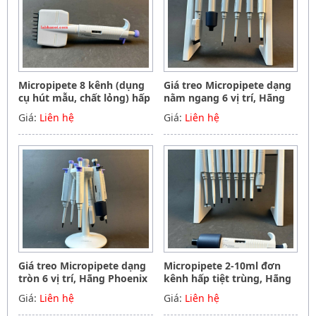
Micropipete 8 kênh (dụng
Giá treo Micropipete dạng
cụ hút mẫu, chất lỏng) hấp
nằm ngang 6 vị trí, Hãng
tiệt trùng 0.5-10ul, Hãng
Phoenix instrument
Giá:
Liên hệ
Giá:
Liên hệ
Phoenix instrument
Germany
Germany
Giá treo Micropipete dạng
Micropipete 2-10ml đơn
tròn 6 vị trí, Hãng Phoenix
kênh hấp tiệt trùng, Hãng
instrument Germany
Phoenix instrument
Giá:
Liên hệ
Giá:
Liên hệ
Germany