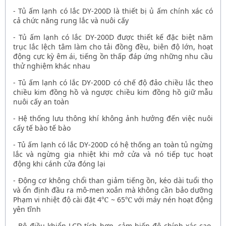
-
Tủ ấm lạnh có lắc DY-200D
là thiết bị ủ ấm chính xác có
cả chức năng rung lắc và nuôi cấy
-
Tủ ấm lạnh có lắc DY-200D
được thiết kế đặc biệt năm
trục lắc lệch tâm làm cho tải đồng đều, biên độ lớn, hoạt
động cực kỳ êm ái, tiếng ồn thấp đáp ứng những nhu cầu
thử nghiệm khác nhau
-
Tủ ấm lạnh có lắc DY-200D
có chế độ đảo chiều lắc theo
chiều kim đồng hồ và ngược chiều kim đồng hồ giữ mẫu
nuôi cấy an toàn
- Hệ thống lưu thông khí không ảnh hưởng đến việc nuôi
cấy tế bào tế bào
-
Tủ ấm lạnh có lắc DY-200D
có hệ thống an toàn tủ ngừng
lắc và ngừng gia nhiệt khi mở cửa và nó tiếp tục hoạt
động khi cánh cửa đóng lại
- Động cơ không chổi than giảm tiếng ồn, kéo dài tuổi thọ
và ổn định đầu ra mô-men xoắn mà không cần bảo dưỡng
Phạm vi nhiệt độ cài đặt 4
℃
~ 65
℃
với máy nén hoạt động
yên tĩnh
- Bộ điều khiển LCD tích hợp, cảm biến độ chính xác cao,