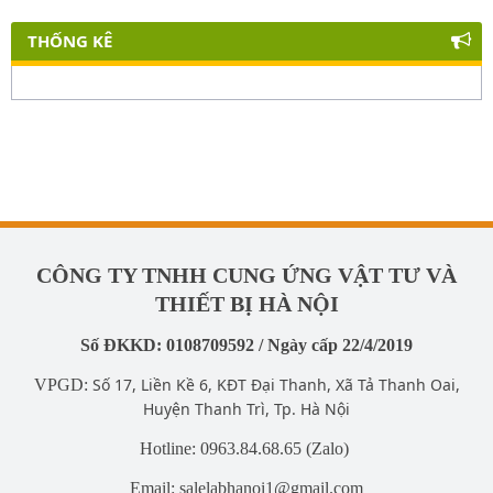
THỐNG KÊ
CÔNG TY TNHH CUNG ỨNG VẬT TƯ VÀ
THIẾT BỊ HÀ NỘI
Số ĐKKD: 0108709592 / Ngày cấp 22/4/2019
Số 17, Liền Kề 6, KĐT Đại Thanh, Xã Tả Thanh Oai,
VPGD:
Huyện Thanh Trì, Tp. Hà Nội
Hotline: 0963.84.68.65 (Zalo)
Email: salelabhanoi1@gmail.com