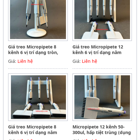
Giá treo Micropipete 8
Giá treo Micropipete 12
kênh 6 vị trí dạng tròn,
kênh 6 vị trí dạng nằm
Hãng Phoenix instrument
ngang, Hãng Phoenix
Giá:
Liên hệ
Giá:
Liên hệ
Germany
instrument Germany
Giá treo Micropipete 8
Micropipete 12 kênh 50-
kênh 6 vị trí dạng nằm
300ul, hấp tiệt trùng (dụng
ngang, Hãng Phoenix
cụ hút mẫu, chất lỏng),