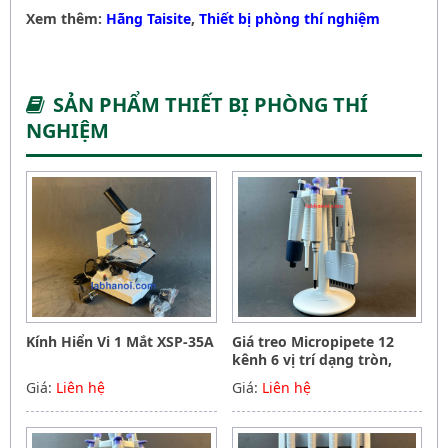
Xem thêm:
Hãng Taisite
,
Thiết bị phòng thí nghiệm
SẢN PHẨM THIẾT BỊ PHÒNG THÍ
NGHIỆM
Kính Hiển Vi 1 Mắt XSP-35A
Giá treo Micropipete 12
kênh 6 vị trí dạng tròn,
Hãng Phoenix instrument
Giá:
Liên hệ
Giá:
Liên hệ
Germany