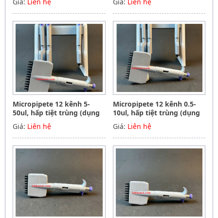
Giá:
Liên hệ
Giá:
Liên hệ
instrument Germany
Hãng Phoenix instrument
Germany
Micropipete 12 kênh 5-
Micropipete 12 kênh 0.5-
50ul, hấp tiệt trùng (dụng
10ul, hấp tiệt trùng (dụng
cụ hút mẫu, chất lỏng),
cụ hút mẫu, chất lỏng),
Giá:
Liên hệ
Giá:
Liên hệ
Hãng Phoenix instrument
Hãng Phoenix instrument
Germany
Germany