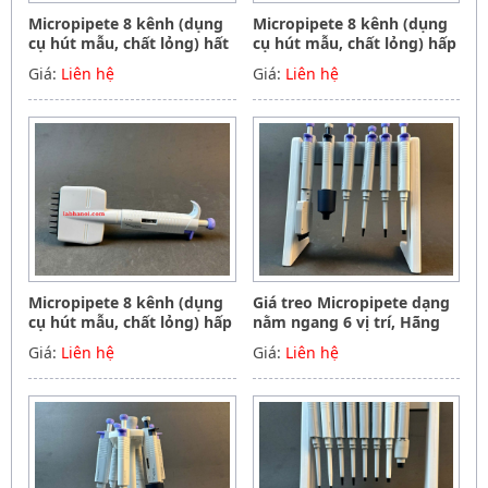
Micropipete 8 kênh (dụng
Micropipete 8 kênh (dụng
cụ hút mẫu, chất lỏng) hất
cụ hút mẫu, chất lỏng) hấp
tiệt trùng 50-300ul, Hãng
tiệt trùng 5-50ul, Hãng
Giá:
Liên hệ
Giá:
Liên hệ
Phoenix instrument
Phoenix instrument
Germany
Germany
Micropipete 8 kênh (dụng
Giá treo Micropipete dạng
cụ hút mẫu, chất lỏng) hấp
nằm ngang 6 vị trí, Hãng
tiệt trùng 0.5-10ul, Hãng
Phoenix instrument
Giá:
Liên hệ
Giá:
Liên hệ
Phoenix instrument
Germany
Germany