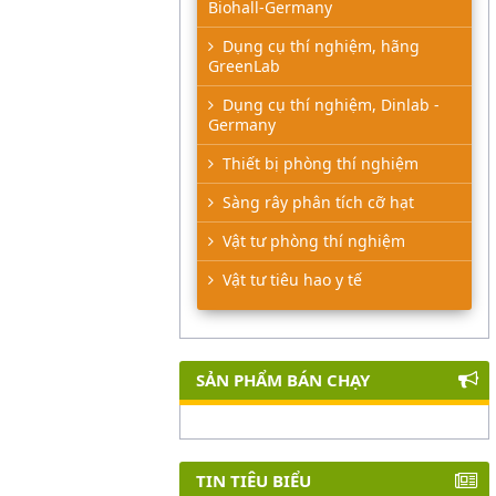
Biohall-Germany
Dụng cụ thí nghiệm, hãng
GreenLab
Dụng cụ thí nghiệm, Dinlab -
Germany
Thiết bị phòng thí nghiệm
Sàng rây phân tích cỡ hạt
Vật tư phòng thí nghiệm
Vật tư tiêu hao y tế
SẢN PHẨM BÁN CHẠY
TIN TIÊU BIỂU