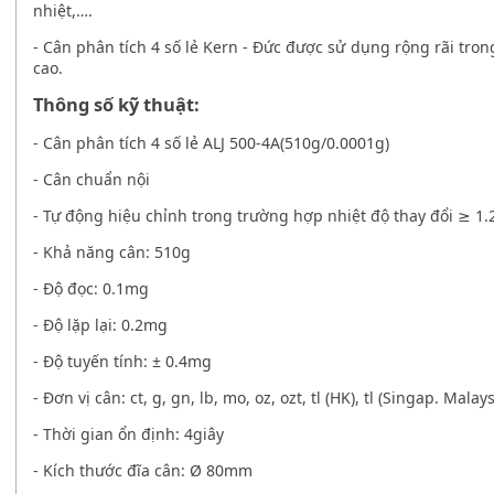
nhiệt,….
-
Cân phân tích 4 số lẻ Kern - Đức
được sử dụng rộng rãi trong
cao.
Thông số kỹ thuật:
-
Cân phân tích 4 số lẻ ALJ 500-4A(510g/0.0001g)
- Cân chuẩn nội
- Tự động hiệu chỉnh trong trường hợp nhiệt độ thay đổi
≥
1.
- Khả năng cân: 510g
- Độ đọc: 0.1mg
- Độ lặp lại: 0.2mg
- Độ tuyến tính: ± 0.4mg
- Đơn vị cân: ct, g, gn, lb, mo, oz, ozt, tl (HK), tl (Singap. Malays
- Thời gian ổn định: 4giây
- Kích thước đĩa cân: Ø 80mm