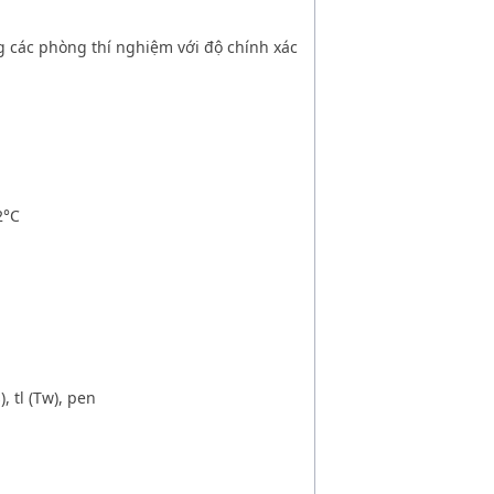
 các phòng thí nghiệm với độ chính xác
2
°
C
), tl (Tw), pen