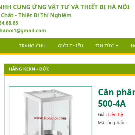
NHH CUNG ỨNG VẬT TƯ VÀ THIẾT BỊ HÀ NỘI
 Chất - Thiết Bị Thí Nghiệm
84.68.65
abhanoi1@gmail.com
TRANG CHỦ
GIỚI THIỆU
TIN TỨC
H
HÃNG KERN - ĐỨC
Cân phân 
500-4A
Giá :
Liên hệ
Mã sản phẩm: