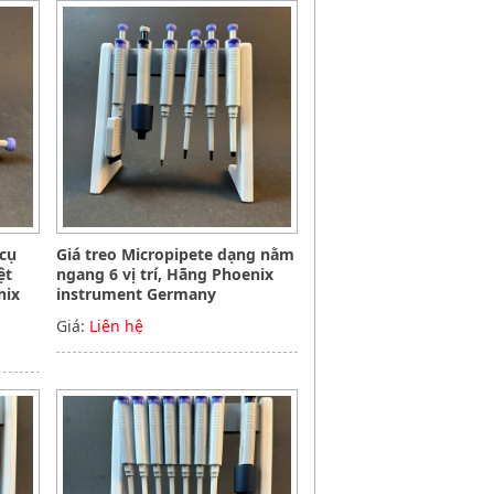
 cụ
Giá treo Micropipete dạng nằm
ệt
ngang 6 vị trí, Hãng Phoenix
nix
instrument Germany
Giá:
Liên hệ