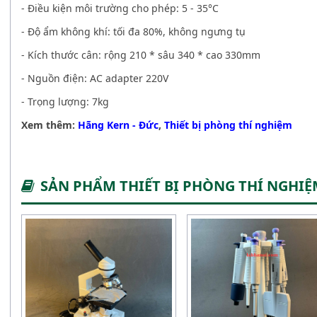
- Điều kiện môi trường cho phép: 5 - 35
°
C
- Độ ẩm không khí: tối đa 80%, không ngưng tụ
- Kích thước cân: rộng 210 * sâu 340 * cao 330mm
- Nguồn điện: AC adapter 220V
- Trọng lượng: 7kg
Xem thêm:
Hãng Kern - Đức
,
Thiết bị phòng thí nghiệm
SẢN PHẨM THIẾT BỊ PHÒNG THÍ NGHI