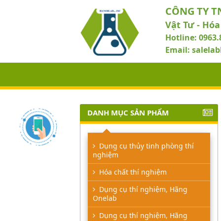
CÔNG TY T
Vật Tư - Hóa
Hotline: 0963.
Email: salel
DANH MỤC SẢN PHẨM
Dụng cụ thủy tinh phòng thí
nghiệm
Hóa chất thí nghiệm
Dụng cụ thí nghiệm, Hãng
Onelab
Dụng cụ thí nghiệm, Hãng