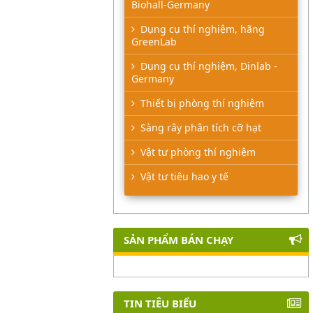
Biohall-Germany
Dụng cụ thí nghiệm, hãng
GreenLab
Dụng cụ thí nghiệm, Dinlab -
Germany
Thiết bị phòng thí nghiệm
Sàng rây phân tích cỡ hạt
Vật tư phòng thí nghiệm
Vật tư tiêu hao y tế
SẢN PHẨM BÁN CHẠY
TIN TIÊU BIỂU