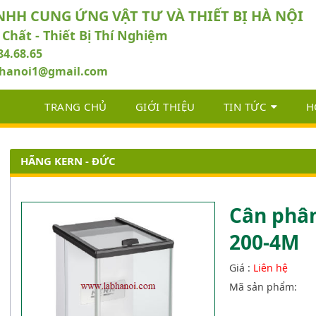
NHH CUNG ỨNG VẬT TƯ VÀ THIẾT BỊ HÀ NỘI
 Chất - Thiết Bị Thí Nghiệm
84.68.65
abhanoi1@gmail.com
TRANG CHỦ
GIỚI THIỆU
TIN TỨC
H
HÃNG KERN - ĐỨC
Cân phân
200-4M
Giá :
Liên hệ
Mã sản phẩm: