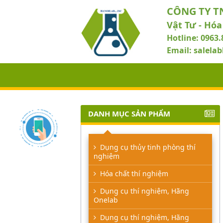
CÔNG TY T
Vật Tư - Hóa
Hotline: 0963.
Email: salel
DANH MỤC SẢN PHẨM
Dụng cụ thủy tinh phòng thí
nghiệm
Hóa chất thí nghiệm
Dụng cụ thí nghiệm, Hãng
Onelab
Dụng cụ thí nghiệm, Hãng