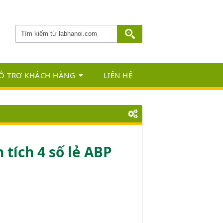
Ỗ TRỢ KHÁCH HÀNG
LIÊN HỆ
 tích 4 số lẻ ABP