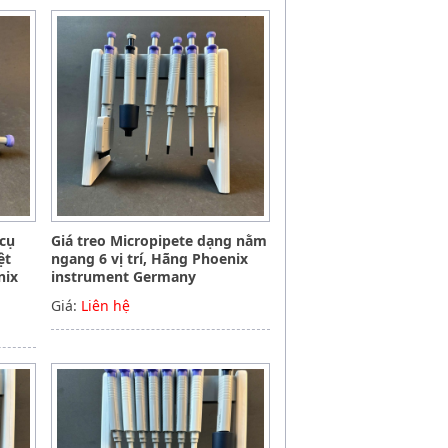
 cụ
Giá treo Micropipete dạng nằm
ệt
ngang 6 vị trí, Hãng Phoenix
nix
instrument Germany
Giá:
Liên hệ