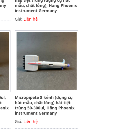
ãng
hấp tiệt trùng (dụng cụ hút
any
mẫu, chất lỏng), Hãng Phoenix
instrument Germany
Giá:
Liên hệ
ul,
Micropipete 8 kênh (dụng cụ
t
hút mẫu, chất lỏng) hất tiệt
oenix
trùng 50-300ul, Hãng Phoenix
instrument Germany
Giá:
Liên hệ