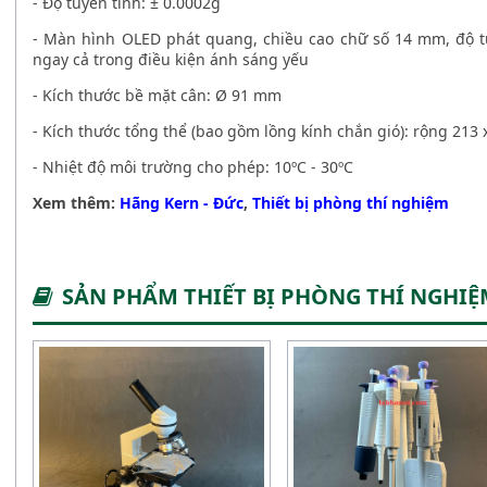
- Độ tuyến tính: ± 0.0002g
- Màn hình OLED phát quang, chiều cao chữ số 14 mm, độ tư
ngay cả trong điều kiện ánh sáng yếu
- Kích thước bề mặt cân: Ø 91 mm
- Kích thước tổng thể (bao gồm lồng kính chắn gió): rộng 213
- Nhiệt độ môi trường cho phép: 10ºC - 30ºC
Xem thêm:
Hãng Kern - Đức
,
Thiết bị phòng thí nghiệm
SẢN PHẨM THIẾT BỊ PHÒNG THÍ NGHI