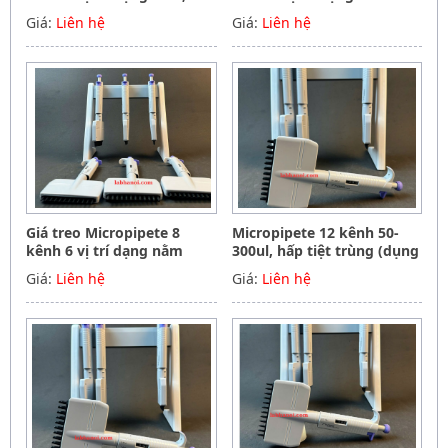
Hãng Phoenix instrument
ngang, Hãng Phoenix
Giá:
Liên hệ
Giá:
Liên hệ
Germany
instrument Germany
Giá treo Micropipete 8
Micropipete 12 kênh 50-
kênh 6 vị trí dạng nằm
300ul, hấp tiệt trùng (dụng
ngang, Hãng Phoenix
cụ hút mẫu, chất lỏng),
Giá:
Liên hệ
Giá:
Liên hệ
instrument Germany
Hãng Phoenix instrument
Germany