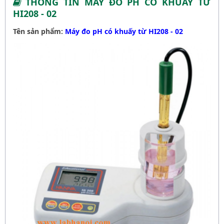
THÔNG TIN MÁY ĐO PH CÓ KHUẤY TỪ
HI208 - 02
Tên sản phẩm:
Máy đo pH có khuấy từ HI208 - 02