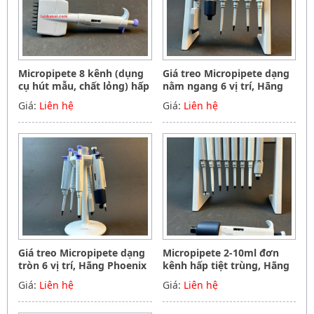
Micropipete 8 kênh (dụng
Giá treo Micropipete dạng
cụ hút mẫu, chất lỏng) hấp
nằm ngang 6 vị trí, Hãng
tiệt trùng 0.5-10ul, Hãng
Phoenix instrument
Giá:
Liên hệ
Giá:
Liên hệ
Phoenix instrument
Germany
Germany
Giá treo Micropipete dạng
Micropipete 2-10ml đơn
tròn 6 vị trí, Hãng Phoenix
kênh hấp tiệt trùng, Hãng
instrument Germany
Phoenix instrument
Giá:
Liên hệ
Giá:
Liên hệ
Germany