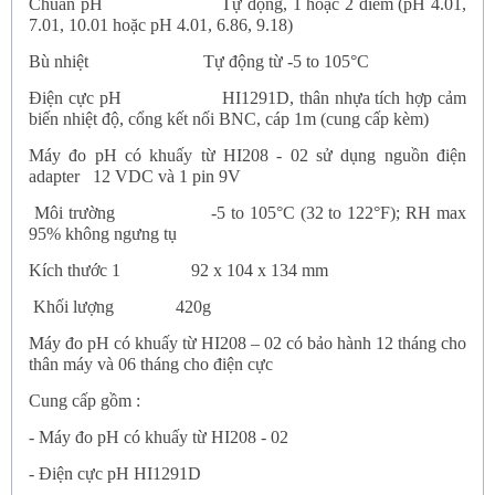
Chuẩn pH
Tự động, 1 hoặc 2 điểm (pH 4.01,
7.01, 10.01 hoặc pH 4.01, 6.86, 9.18)
Bù nhiệt
Tự động từ -5 to 105°C
Điện cực pH
HI1291D, thân nhựa tích hợp cảm
biến nhiệt độ, cổng kết nối BNC, cáp 1m (cung cấp kèm)
Máy đo pH có khuấy từ HI208 - 02
sử dụng nguồn điện
adapter
12 VDC và 1 pin 9V
Môi trường
-5 to 105°C (32 to 122°F); RH max
95% không ngưng tụ
Kích thước 1
92 x 104 x 134 mm
Khối lượng
420g
Máy đo pH có khuấy từ HI208 – 02
có bảo hành 12 tháng cho
thân máy và 06 tháng cho điện cực
Cung cấp gồm :
-
Máy đo pH có khuấy từ HI208 - 02
- Điện cực pH HI1291D