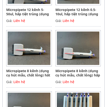
Micropipete 12 kênh 5-
Micropipete 12 kênh 0.5-
50ul, hấp tiệt trùng (dụng
10ul, hấp tiệt trùng (dụng
cụ hút mẫu, chất lỏng),
cụ hút mẫu, chất lỏng),
Giá:
Liên hệ
Giá:
Liên hệ
Hãng Phoenix instrument
Hãng Phoenix instrument
Germany
Germany
Micropipete 8 kênh (dụng
Micropipete 8 kênh (dụng
cụ hút mẫu, chất lỏng) hất
cụ hút mẫu, chất lỏng) hấp
tiệt trùng 50-300ul, Hãng
tiệt trùng 5-50ul, Hãng
Giá:
Liên hệ
Giá:
Liên hệ
Phoenix instrument
Phoenix instrument
Germany
Germany