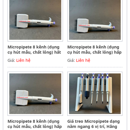
Micropipete 8 kênh (dụng
Micropipete 8 kênh (dụng
cụ hút mẫu, chất lỏng) hất
cụ hút mẫu, chất lỏng) hấp
tiệt trùng 50-300ul, Hãng
tiệt trùng 5-50ul, Hãng
Giá:
Liên hệ
Giá:
Liên hệ
Phoenix instrument
Phoenix instrument
Germany
Germany
Micropipete 8 kênh (dụng
Giá treo Micropipete dạng
cụ hút mẫu, chất lỏng) hấp
nằm ngang 6 vị trí, Hãng