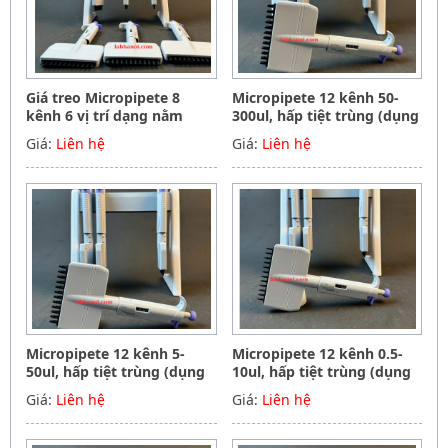
Giá treo Micropipete 8
Micropipete 12 kênh 50-
kênh 6 vị trí dạng nằm
300ul, hấp tiệt trùng (dụng
ngang, Hãng Phoenix
cụ hút mẫu, chất lỏng),
Giá:
Liên hệ
Giá:
Liên hệ
instrument Germany
Hãng Phoenix instrument
Germany
Micropipete 12 kênh 5-
Micropipete 12 kênh 0.5-
50ul, hấp tiệt trùng (dụng
10ul, hấp tiệt trùng (dụng
cụ hút mẫu, chất lỏng),
cụ hút mẫu, chất lỏng),
Giá:
Liên hệ
Giá:
Liên hệ
Hãng Phoenix instrument
Hãng Phoenix instrument
Germany
Germany