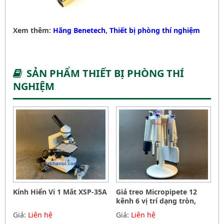
Xem thêm:
Hãng Benetech
,
Thiết bị phòng thí nghiệm
SẢN PHẨM THIẾT BỊ PHÒNG THÍ
NGHIỆM
Kính Hiển Vi 1 Mắt XSP-35A
Giá treo Micropipete 12
kênh 6 vị trí dạng tròn,
Hãng Phoenix instrument
Giá:
Liên hệ
Giá:
Liên hệ
Germany