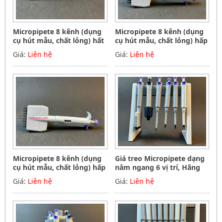
Micropipete 8 kênh (dụng
Micropipete 8 kênh (dụng
cụ hút mẫu, chất lỏng) hất
cụ hút mẫu, chất lỏng) hấp
tiệt trùng 50-300ul, Hãng
tiệt trùng 5-50ul, Hãng
Giá:
Liên hệ
Giá:
Liên hệ
Phoenix instrument
Phoenix instrument
Germany
Germany
Micropipete 8 kênh (dụng
Giá treo Micropipete dạng
cụ hút mẫu, chất lỏng) hấp
nằm ngang 6 vị trí, Hãng
tiệt trùng 0.5-10ul, Hãng
Phoenix instrument
Giá:
Liên hệ
Giá:
Liên hệ
Phoenix instrument
Germany
Germany