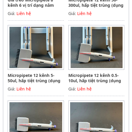
kênh 6 vị trí dạng nằm
300ul, hấp tiệt trùng (dụng
ngang, Hãng Phoenix
cụ hút mẫu, chất lỏng),
Giá:
Liên hệ
Giá:
Liên hệ
instrument Germany
Hãng Phoenix instrument
Germany
Micropipete 12 kênh 5-
Micropipete 12 kênh 0.5-
50ul, hấp tiệt trùng (dụng
10ul, hấp tiệt trùng (dụng
cụ hút mẫu, chất lỏng),
cụ hút mẫu, chất lỏng),
Giá:
Liên hệ
Giá:
Liên hệ
Hãng Phoenix instrument
Hãng Phoenix instrument
Germany
Germany