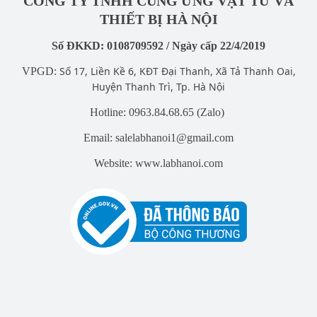
CÔNG TY TNHH CUNG ỨNG VẬT TƯ VÀ
THIẾT BỊ HÀ NỘI
Số ĐKKD: 0108709592 / Ngày cấp 22/4/2019
Số 17, Liền Kề 6, KĐT Đại Thanh, Xã Tả Thanh Oai,
VPGD:
Huyện Thanh Trì, Tp. Hà Nội
Hotline: 0963.84.68.65 (Zalo)
Email: salelabhanoi1@gmail.com
Website: www.labhanoi.com