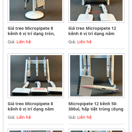
Giá treo Micropipete 8
Giá treo Micropipete 12
kênh 6 vị trí dạng tròn,
kênh 6 vị trí dạng nằm
Hãng Phoenix instrument
ngang, Hãng Phoenix
Giá:
Liên hệ
Giá:
Liên hệ
Germany
instrument Germany
Giá treo Micropipete 8
Micropipete 12 kênh 50-
kênh 6 vị trí dạng nằm
300ul, hấp tiệt trùng (dụng
ngang, Hãng Phoenix
cụ hút mẫu, chất lỏng),
Giá:
Liên hệ
Giá:
Liên hệ
instrument Germany
Hãng Phoenix instrument
Germany