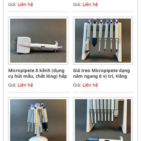
tiệt trùng 50-300ul, Hãng
tiệt trùng 5-50ul, Hãng
Giá:
Liên hệ
Giá:
Liên hệ
Phoenix instrument
Phoenix instrument
Germany
Germany
Micropipete 8 kênh (dụng
Giá treo Micropipete dạng
cụ hút mẫu, chất lỏng) hấp
nằm ngang 6 vị trí, Hãng
tiệt trùng 0.5-10ul, Hãng
Phoenix instrument
Giá:
Liên hệ
Giá:
Liên hệ
Phoenix instrument
Germany
Germany