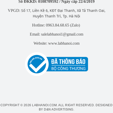
Số ĐKKD: 0108709592 / Ngày cấp 22/4/2019
Số 17, Liền Kề 6, KĐT Đại Thanh, Xã Tả Thanh Oai,
VPGD:
Huyện Thanh Trì, Tp. Hà Nội
Hotline: 0963.84.68.65 (Zalo)
Email: salelabhanoi1@gmail.com
Website: www.labhanoi.com
COPYRIGHT © 2026 LABHANOI.COM. ALL RIGHT RESERVED.
DESIGNED
BY D&N ADVERTISING
.