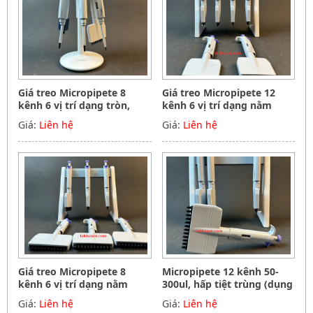
Giá treo Micropipete 8
Giá treo Micropipete 12
kênh 6 vị trí dạng tròn,
kênh 6 vị trí dạng nằm
Hãng Phoenix instrument
ngang, Hãng Phoenix
Giá:
Liên hệ
Giá:
Liên hệ
Germany
instrument Germany
Giá treo Micropipete 8
Micropipete 12 kênh 50-
kênh 6 vị trí dạng nằm
300ul, hấp tiệt trùng (dụng
ngang, Hãng Phoenix
cụ hút mẫu, chất lỏng),
Giá:
Liên hệ
Giá:
Liên hệ
instrument Germany
Hãng Phoenix instrument