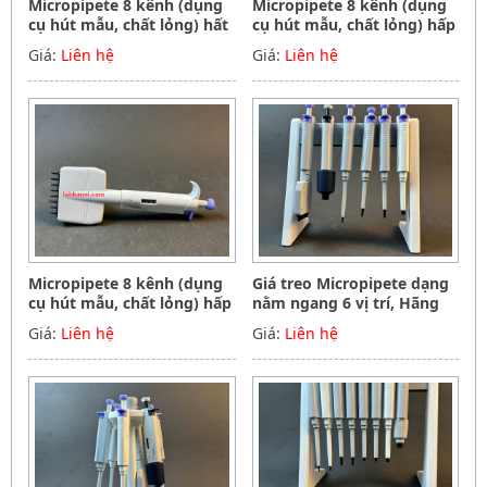
Micropipete 8 kênh (dụng
Micropipete 8 kênh (dụng
cụ hút mẫu, chất lỏng) hất
cụ hút mẫu, chất lỏng) hấp
tiệt trùng 50-300ul, Hãng
tiệt trùng 5-50ul, Hãng
Giá:
Liên hệ
Giá:
Liên hệ
Phoenix instrument
Phoenix instrument
Germany
Germany
Micropipete 8 kênh (dụng
Giá treo Micropipete dạng
cụ hút mẫu, chất lỏng) hấp
nằm ngang 6 vị trí, Hãng
tiệt trùng 0.5-10ul, Hãng
Phoenix instrument
Giá:
Liên hệ
Giá:
Liên hệ
Phoenix instrument
Germany
Germany