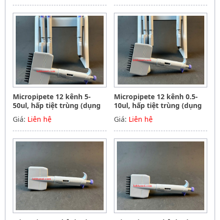
Germany
Micropipete 12 kênh 5-
Micropipete 12 kênh 0.5-
50ul, hấp tiệt trùng (dụng
10ul, hấp tiệt trùng (dụng
cụ hút mẫu, chất lỏng),
cụ hút mẫu, chất lỏng),
Giá:
Liên hệ
Giá:
Liên hệ
Hãng Phoenix instrument
Hãng Phoenix instrument
Germany
Germany