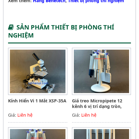
Xem thêm:
Hãng Benetech
,
Thiết bị phòng thí nghiệm
SẢN PHẨM THIẾT BỊ PHÒNG THÍ
NGHIỆM
Kính Hiển Vi 1 Mắt XSP-35A
Giá treo Micropipete 12
kênh 6 vị trí dạng tròn,
Hãng Phoenix instrument
Giá:
Liên hệ
Giá:
Liên hệ
Germany