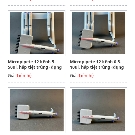
instrument Germany
Hãng Phoenix instrument
Germany
Micropipete 12 kênh 5-
Micropipete 12 kênh 0.5-
50ul, hấp tiệt trùng (dụng
10ul, hấp tiệt trùng (dụng
cụ hút mẫu, chất lỏng),
cụ hút mẫu, chất lỏng),
Giá:
Liên hệ
Giá:
Liên hệ
Hãng Phoenix instrument
Hãng Phoenix instrument
Germany
Germany