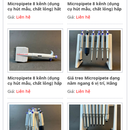
Micropipete 8 kênh (dụng
Micropipete 8 kênh (dụng
cụ hút mẫu, chất lỏng) hất
cụ hút mẫu, chất lỏng) hấp
tiệt trùng 50-300ul, Hãng
tiệt trùng 5-50ul, Hãng
Giá:
Liên hệ
Giá:
Liên hệ
Phoenix instrument
Phoenix instrument
Germany
Germany
Micropipete 8 kênh (dụng
Giá treo Micropipete dạng
cụ hút mẫu, chất lỏng) hấp
nằm ngang 6 vị trí, Hãng
tiệt trùng 0.5-10ul, Hãng
Phoenix instrument
Giá:
Liên hệ
Giá:
Liên hệ
Phoenix instrument
Germany
Germany