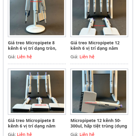
Giá treo Micropipete 8
Giá treo Micropipete 12
kênh 6 vị trí dạng tròn,
kênh 6 vị trí dạng nằm
Hãng Phoenix instrument
ngang, Hãng Phoenix
Giá:
Liên hệ
Giá:
Liên hệ
Germany
instrument Germany
Giá treo Micropipete 8
Micropipete 12 kênh 50-
kênh 6 vị trí dạng nằm
300ul, hấp tiệt trùng (dụng
ngang, Hãng Phoenix
cụ hút mẫu, chất lỏng),
Giá:
Liên hệ
Giá:
Liên hệ