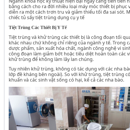
Ngành khoa học kỹ thuật hiện đại ngày càng tiên tiến h
bằng cách cho ra đời nhiều loại máy móc thiết bị phục
diễn ra một cách trơn tru và giảm thiểu tối đa sai sót. 
chiếc
tủ sấy tiệt trùng dụng cụ y tế
Tiệt Trùng Các Thiết Bị Y Tế
Tiệt trùng và khử trùng các thiết bị là công đoạn tối 
khác nhau chứ không chỉ riêng của ngành y tế. Trong c
dược phẩm, sản xuất hóa chất, ngành công nghệ vi sinh
công đoạn làm giảm bớt hoặc tiêu diệt hoàn toàn các vi 
khử trùng để không làm lây lan chúng.
Tuy nhiên khử trùng, không có tác dụng với các nha bào
lớp đề kháng bên ngoài). So với khử trùng, tiệt trùng có 
khuẩn và các sinh vật sống có hại, kể cả các nha bào.