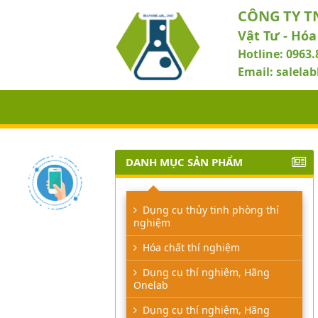
CÔNG TY T
Vật Tư - Hóa
Hotline: 0963.
Email: salel
DANH MỤC SẢN PHẨM
Dụng cụ thủy tinh phòng thí
nghiệm
Hóa chất thí nghiệm
Dụng cụ thí nghiệm, Hãng
Onelab
Dụng cụ thí nghiệm, Hãng