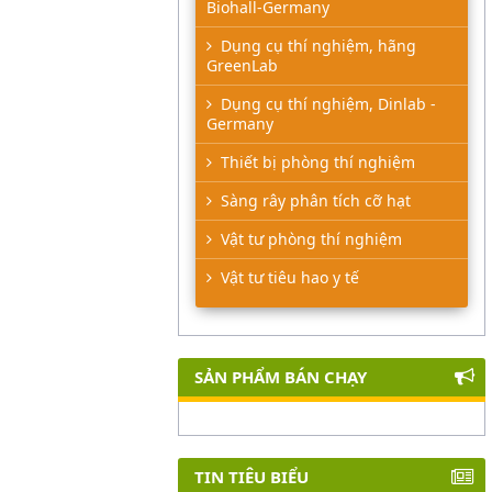
Biohall-Germany
Dụng cụ thí nghiệm, hãng
GreenLab
Dụng cụ thí nghiệm, Dinlab -
Germany
Thiết bị phòng thí nghiệm
Sàng rây phân tích cỡ hạt
Vật tư phòng thí nghiệm
Vật tư tiêu hao y tế
SẢN PHẨM BÁN CHẠY
TIN TIÊU BIỂU