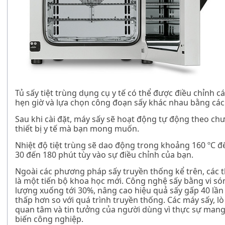
Tủ sấy tiệt trùng dụng cụ y tế
có thể được điều chỉnh cá
hẹn giờ và lựa chọn công đoạn sấy khác nhau bằng cách
Sau khi cài đặt, máy sấy sẽ hoạt động tự động theo chư
thiết bị y tế mà bạn mong muốn.
Nhiệt độ tiệt trùng sẽ dao động trong khoảng 160
º
C đ
30 đến 180 phút tùy vào sự điều chỉnh của bạn.
Ngoài các phương pháp sấy truyền thống kể trên, các t
là một tiến bộ khoa học mới. Công nghệ sấy bằng vi s
lượng xuống tới 30%, nâng cao hiệu quả sấy gấp 40 lầ
thấp hơn so với quá trình truyền thống. Các máy sấy, l
quan tâm và tin tưởng của người dùng vì thực sự mang 
biến công nghiệp.