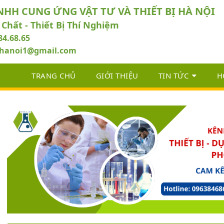
NHH CUNG ỨNG VẬT TƯ VÀ THIẾT BỊ HÀ NỘI
 Chất - Thiết Bị Thí Nghiệm
84.68.65
abhanoi1@gmail.com
TRANG CHỦ
GIỚI THIỆU
TIN TỨC
H