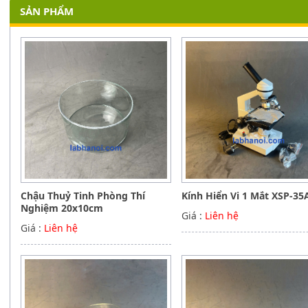
SẢN PHẨM
Chậu Thuỷ Tinh Phòng Thí
Kính Hiển Vi 1 Mắt XSP-35
Nghiệm 20x10cm
Giá :
Liên hệ
Giá :
Liên hệ