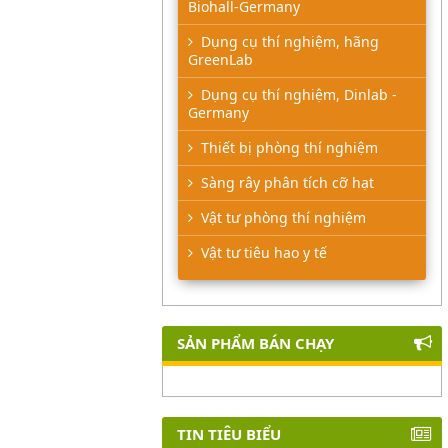
Biohall-Germany
Dụng cụ thí nghiệm, hãng
GreenLab
Dụng cụ thí nghiệm, Dinlab -
Germany
Thiết bị phòng thí nghiệm
Sàng rây phân tích cỡ hạt
Vật tư phòng thí nghiệm
Vật tư tiêu hao y tế
SẢN PHẨM BÁN CHẠY
TIN TIÊU BIỂU