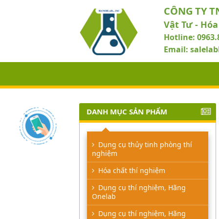
CÔNG TY T
Vật Tư - Hóa
Hotline: 0963.
Email: salel
DANH MỤC SẢN PHẨM
Dụng cụ thủy tinh phòng thí
nghiệm
Hóa chất thí nghiệm
Dụng cụ thí nghiệm, Hãng
Onelab
Dụng cụ thí nghiệm, Hãng