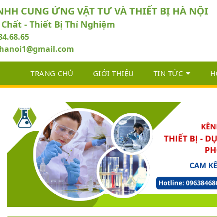
NHH CUNG ỨNG VẬT TƯ VÀ THIẾT BỊ HÀ NỘI
 Chất - Thiết Bị Thí Nghiệm
84.68.65
abhanoi1@gmail.com
TRANG CHỦ
GIỚI THIỆU
TIN TỨC
H