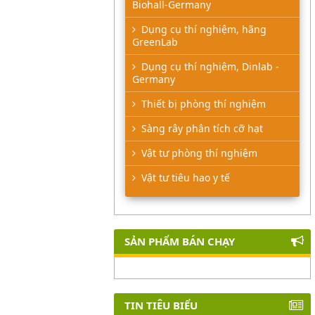
Biohall-Germany
Dụng cụ thí nghiệm, hãng
GreenLab
Dụng cụ thí nghiệm, Dinlab -
Germany
Thiết bị phòng thí nghiệm
Sàng rây phân tích cỡ hạt
Vật tư phòng thí nghiệm
Vật tư tiêu hao y tế
SẢN PHẨM BÁN CHẠY
TIN TIÊU BIỂU