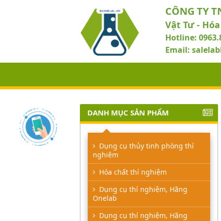
CÔNG TY T
Vật Tư - Hóa
Hotline: 0963.
Email: salel
DANH MỤC SẢN PHẨM
Dụng cụ thủy tinh phòng thí
nghiệm
Hóa chất thí nghiệm
Dụng cụ thí nghiệm, Hãng
Onelab
Dụng cụ thí nghiệm, Hãng