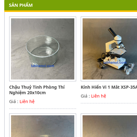
SẢN PHẨM
Chậu Thuỷ Tinh Phòng Thí
Kính Hiển Vi 1 Mắt XSP-35
Nghiệm 20x10cm
Giá :
Liên hệ
Giá :
Liên hệ